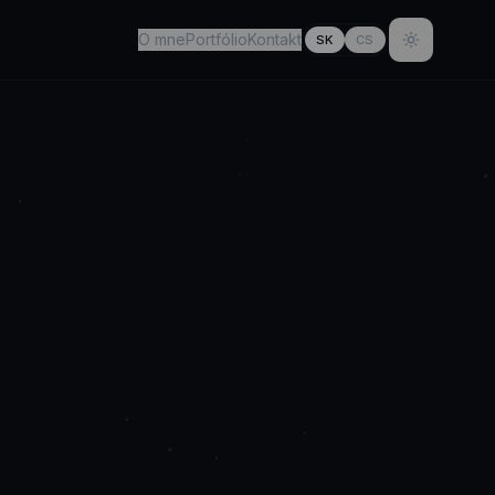
O mne
Portfólio
Kontakt
SK
CS